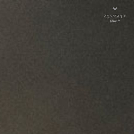
Plan de jeu poker
COMPAGNIE
about
Casino Bonus Inscription 2026 Offres Exclusives En Belgique
: Ceci est
encore renforcé par le fait que les jeux asiatiques sont devenus une
denrée chaude dans divers casinos en ligne.
Casino Bonus Inscription Sans Depot 2026 Sans Dépôt Requis
-
Collectez des étoiles et des multiplicateurs dans le jeu de base et ils
prendront vie dans le tour de bonus où le véritable potentiel de gain
des machines à sous en argent réel brillera.
Bonus Sans Dépôt Nouveau Casino 2026 Sans Dépôt En Belgique
:
Ainsi, c'est la première chose que vous voudriez vérifier tout en
réclamant un bonus.
Nombre de machines a sous en