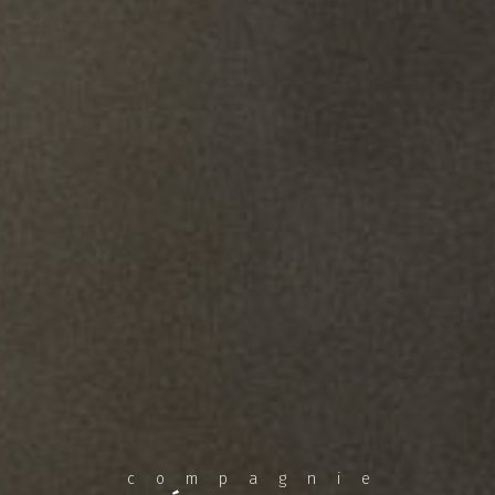
France
Meilleur Casino En Ligne Belgique 2026 Le Classement Fiable
Une variété de cartes et de portefeuilles électroniques peuvent être
utilisés, avec la plupart des options les plus populaires couvertes.
Site Casino En Ligne 2026 Le Top Des Sites En Belgique
Une autre joueuse peut serrer les dents lorsqu'elle a une main
basse, une réaction nerveuse sur le bluff qu'elle est sur le point de
créer.
Ces jeux n'étaient pas éligibles à la promotion, alors quand chaque
table à six jeux comptait sept joueurs entassés autour, je savais que
j'étais trop tard.
Comptage des cartes au
blackjack
compagnie