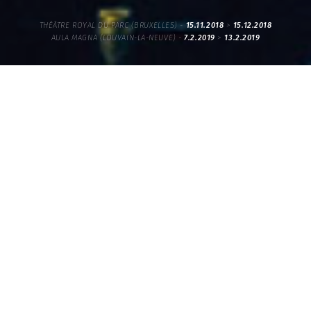
THÉÂTRE ROYAL DU PARC (BRUXELLES) -
15.11.2018
>
15.12.2018
AULA MAGNA (LOUVAIN-LA-NEUVE) -
7.2.2019
>
13.2.2019
Musique
: Igor Stravinsky
Scénario
: Laurent Brandenbourger et José Besprosvany
Chorégraphie
: José Besprosvany