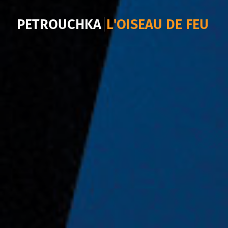
PETROUCHKA
L'OISEAU DE FEU